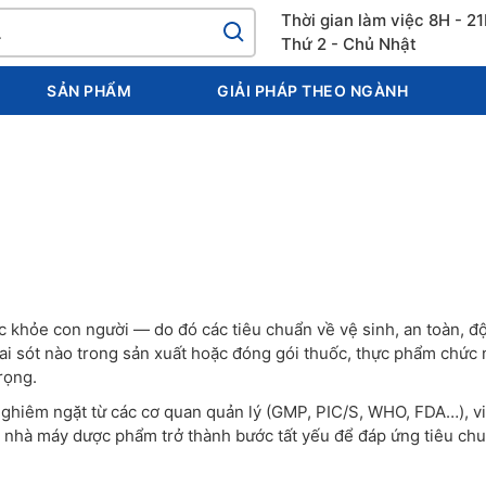
Thời gian làm việc 8H - 2
Thứ 2 - Chủ Nhật
SẢN PHẨM
GIẢI PHÁP THEO NGÀNH
ức khỏe con người — do đó các tiêu chuẩn về vệ sinh, an toàn, đ
sai sót nào trong sản xuất hoặc đóng gói thuốc, thực phẩm chức 
rọng.
nghiêm ngặt từ các cơ quan quản lý (GMP, PIC/S, WHO, FDA…), v
 nhà máy dược phẩm trở thành bước tất yếu để đáp ứng tiêu ch