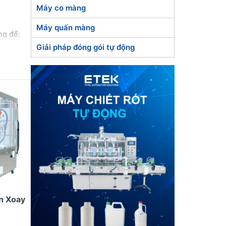
Máy co màng
Máy quấn màng
ng để:
Giải pháp đóng gói tự động
u lượng,
o vi
trì.
g dễ
ể.
n Xoay