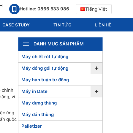
1H
Hotline: 0866 533 986
Tiếng Việt
CASE STUDY
TIN TỨC
LIÊN HỆ
DANH MỤC SẢN PHẨM
Máy chiết rót tự động
+
Máy đóng gói tự động
Máy hàn tuýp tự động
+
ộ chính
Máy in Date
năng, vi
Máy dựng thùng
iệc ứng
Máy dán thùng
uẩn quốc
Palletizer