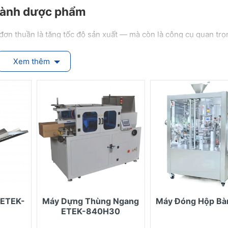
ngành dược phẩm
ơn thuần là tăng tốc độ sản xuất — mà còn là công cụ quan trọ
ợng: thiết bị tự động giúp chiết rót, đóng gói chính xác từng liề
Xem thêm
 hệ thống kín, tiếp xúc tối thiểu bằng tay người giúp giảm rủi r
áy móc được thiết kế dễ làm sạch, vật liệu hợp vệ sinh, dễ bảo 
iám sát, ghi log, kiểm tra tự động giúp audit, kiểm tra chất lượn
ng, giảm thời gian chết máy, nâng cao hiệu quả vận hành tổng th
phục vụ ngành dược phẩm
940FS, ETEK-940D, ETEK-840H30)
 ETEK-
Máy Dựng Thùng Ngang
Máy Đóng Hộp Bà
cho dung dịch, viên nang, sản phẩm lỏng trong dược)
ETEK-840H30
bảo vệ vỉ, hộp thuốc, bao bì dược phẩm
thùng tự động để hoàn thiện khâu đóng gói cuối cùng