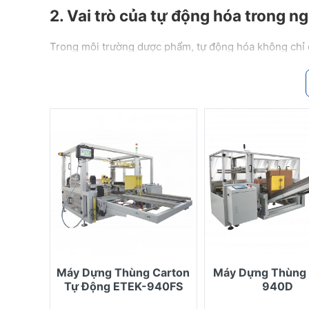
2. Vai trò của tự động hóa trong 
Trong môi trường dược phẩm, tự động hóa không chỉ đ
Đảm bảo độ chính xác định lượng & liều lư
tránh sai lệch.
Giảm nguy cơ nhiễm khuẩn & ô nhiễm chéo:
khuẩn, tạp chất.
Tuân thủ tiêu chuẩn GMP / cGMP / PIC/S: m
Theo dõi & truy xuất quy trình: hệ thống g
dàng.
Tối ưu chi phí & năng suất: giảm nhân cô
3. Các thiết bị & giải pháp ETEK 
Các loại máy và thiết bị chuyên dụng như:
Máy dựng thùng carton tự động (ETEK-
Máy Dựng Thùng Carton
Máy Dựng Thùng
Máy chiết rót & đóng nắp tự động (dành 
Tự Động ETEK-940FS
940D
Máy co màng tự động (APW, LA, APSS) để 
Máy dán thùng carton tự động, máy dựng 