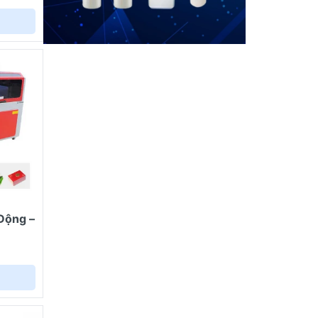
ay đổi
Động –