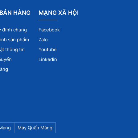
 BÁN HÀNG
MẠNG XÃ HỘI
y định chung
Facebook
ành sản phẩm
Zalo
t thông tin
Youtube
huyển
Linkedin
hàng
 Màng
Máy Quấn Màng