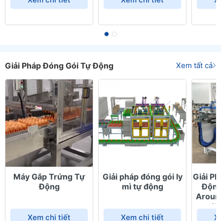
Giải Pháp Đóng Gói Tự Động
Xem tất cả
Máy Gắp Trứng Tự
Giải pháp đóng gói ly
Giải P
Động
mì tự động
Động
Aroun
W
Xem chi tiết
Xem chi tiết
X