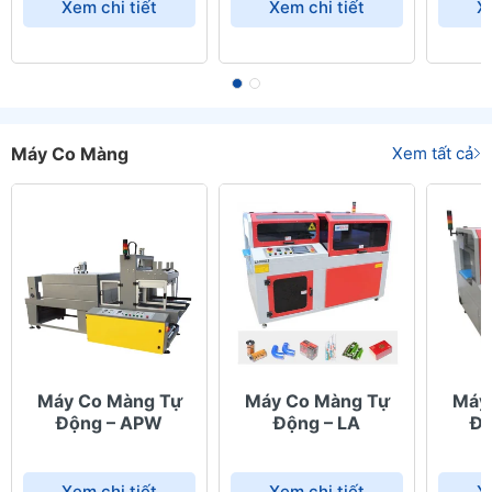
Xem chi tiết
Xem chi tiết
X
Máy Co Màng
Xem tất cả
Máy Co Màng Tự
Máy Co Màng Tự
Máy
Động – APW
Động – LA
Độ
Xem chi tiết
Xem chi tiết
X