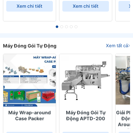
Xem chi tiết
Xem chi tiết
X
Máy Đóng Gói Tự Động
Xem tất cả
Máy Wrap-around
Máy Đóng Gói Tự
Giải P
Case Packer
Động APTD-200
Động
Aroun
W