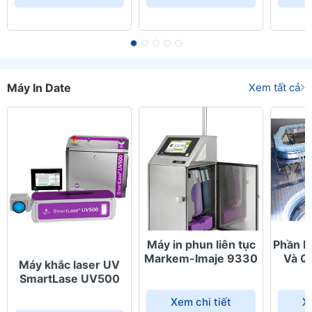
Máy In Date
Xem tất cả
Máy in phun liên tục
Phần M
Markem-Imaje 9330
Và Q
Máy khắc laser UV
SmartLase UV500
Xem chi tiết
X