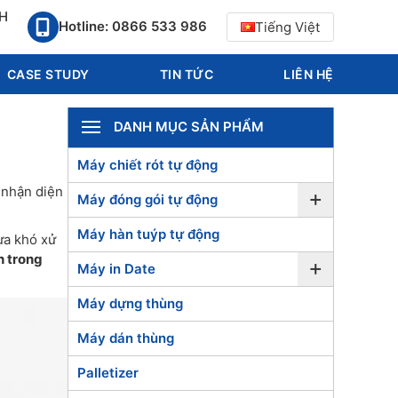
1H
Hotline: 0866 533 986
Tiếng Việt
CASE STUDY
TIN TỨC
LIÊN HỆ
DANH MỤC SẢN PHẨM
Máy chiết rót tự động
 nhận diện
+
Máy đóng gói tự động
Máy hàn tuýp tự động
ựa khó xử
h trong
+
Máy in Date
Máy dựng thùng
Máy dán thùng
Palletizer