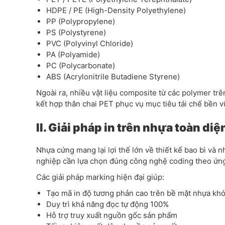
HDPE / PE (High-Density Polyethylene)
PP (Polypropylene)
PS (Polystyrene)
PVC (Polyvinyl Chloride)
PA (Polyamide)
PC (Polycarbonate)
ABS (Acrylonitrile Butadiene Styrene)
Ngoài ra, nhiều vật liệu composite từ các polymer t
kết hợp thân chai PET phục vụ mục tiêu tái chế bền v
II. Giải pháp in trên nhựa toàn diệ
Nhựa cứng mang lại lợi thế lớn về thiết kế bao bì và
nghiệp cần lựa chọn đúng công nghệ coding theo ứn
Các giải pháp marking hiện đại giúp:
Tạo mã in độ tương phản cao trên bề mặt nhựa khó
Duy trì khả năng đọc tự động 100%
Hỗ trợ truy xuất nguồn gốc sản phẩm