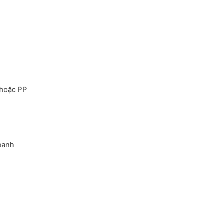
 hoặc PP
doanh