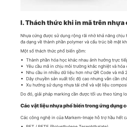
I. Thách thức khi in mã trên nhựa
Nhựa cứng được sử dụng rộng rãi nhờ khả năng chịu hó
đa dạng về thành phần polymer và cấu trúc bề mặt kh
Một số thách thức phổ biến gồm:
Thành phần hóa học khác nhau ảnh hưởng trực tiế
Yêu cầu mã in chịu môi trường khắc nghiệt và hóa
Nhu cầu in nhiều dữ liệu hơn như QR Code và mã 
Dây chuyền sản xuất tốc độ cao nhưng vẫn cần chấ
Xu hướng sử dụng nhựa tái chế và vật liệu composi
Do đó, giải pháp marking cần được tối ưu theo từng loạ
Các vật liệu nhựa phổ biến trong ứng dụng 
Các công nghệ in của Markem-Imaje hỗ trợ hầu hết cá
PET / PETE (Polyethylene Terephthalate)