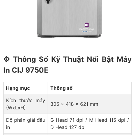
⚙️ Thông Số Kỹ Thuật Nổi Bật Máy
In CIJ 9750E
Hạng mục
Thông số
Kích thước máy
305 × 418 × 621 mm
(WxLxH)
Độ phân giải đầu
G Head 71 dpi / M Head 115 dpi /
in
D Head 127 dpi