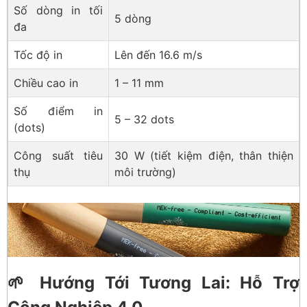
Số dòng in tối
5 dòng
đa
Tốc độ in
Lên đến 16.6 m/s
Chiều cao in
1 – 11 mm
Số điểm in
5 – 32 dots
(dots)
Công suất tiêu
30 W (tiết kiệm điện, thân thiện
thụ
môi trường)
🌱 Hướng Tới Tương Lai: Hỗ Trợ